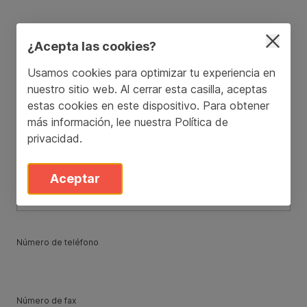
¿Acepta las cookies?
Código postal
/
Zona postal
*
Usamos cookies para optimizar tu experiencia en
nuestro sitio web. Al cerrar esta casilla, aceptas
estas cookies en este dispositivo. Para obtener
País
*
más información, lee nuestra
Política de
privacidad
.
State
*
Aceptar
Número de teléfono
Número de fax