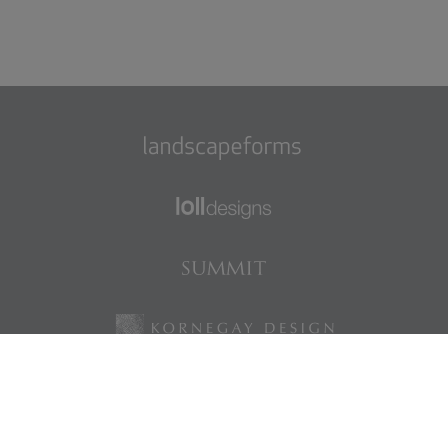
Encuéntranos en Facebook
Encuéntranos en LinkedIn
Encuéntranos en Instagram
Encuéntranos en Pinterest