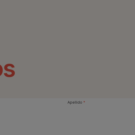
os
Apellido
*