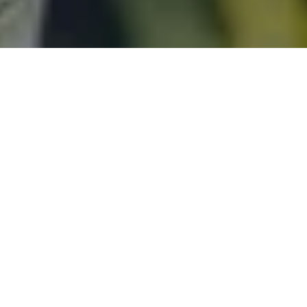
Muebles
/
Accesorios
Accesorios
Filters
New products
My favorites