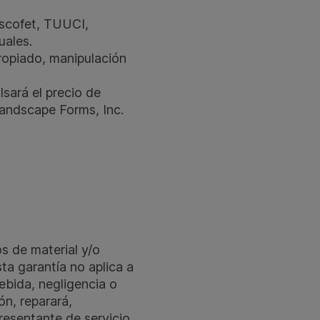
Escofet, TUUCI,
uales.
propiado, manipulación
lsará el precio de
Landscape Forms, Inc.
s de material y/o
ta garantía no aplica a
ebida, negligencia o
ón, reparará,
resentante de servicio