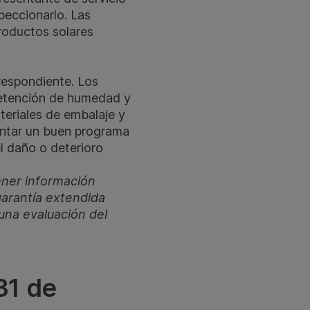
peccionarlo. Las
productos solares
rrespondiente. Los
retención de humedad y
teriales de embalaje y
entar un buen programa
el daño o deterioro
ener información
garantía extendida
una evaluación del
31 de