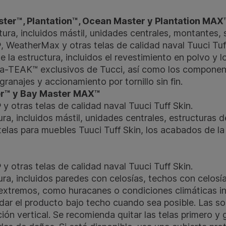
ter™, Plantation™, Ocean Master y Plantation MAX
tura, incluidos mástil, unidades centrales, montantes, 
WeatherMax y otras telas de calidad naval Tuuci Tuff
 la estructura, incluidos el revestimiento en polvo y 
a-TEAK™ exclusivos de Tucci, así como los componen
granajes y accionamiento por tornillo sin fin.
er™ y Bay Master MAX™
otras telas de calidad naval Tuuci Tuff Skin.
ura, incluidos mástil, unidades centrales, estructuras d
s para muebles Tuuci Tuff Skin, l​​​​os acabados de la 
otras telas de calidad naval Tuuci Tuff Skin.
ura, incluidos paredes con celosías, techos con celosí
extremos, como huracanes o condiciones climáticas in
ar el producto bajo techo cuando sea posible. Las so
ón vertical. Se recomienda quitar las telas primero y 