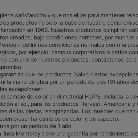
 plena satisfacción y que nos elijas para mantener rel
tros productos ha sido la base de nuestro compromiso 
 fundación en 1969. Nuestros productos cumplirán sat
ueron creados, bajo condiciones normales, por muchos 
orrison, definimos condiciones normales como la pre
egidos, por ejemplo, campus corporativos o patios com
cho con uno de nuestros productos, contáctanos par
mpromiso.
garantiza que los productos (salvo ciertas excepcion
 ni la mano de obra por un periodo de tres (3) años de
 las excepciones:
el cambio de color en el material HDPE, incluida la de
sición al sol, para los productos Harvest, Americana y 
ores de las piezas reemplazadas. Los muebles que han
pueden presentar cambios de color y de aspecto.
ntía por un período de 1 año.
a línea Monterey tiene una garantía por rendimiento de