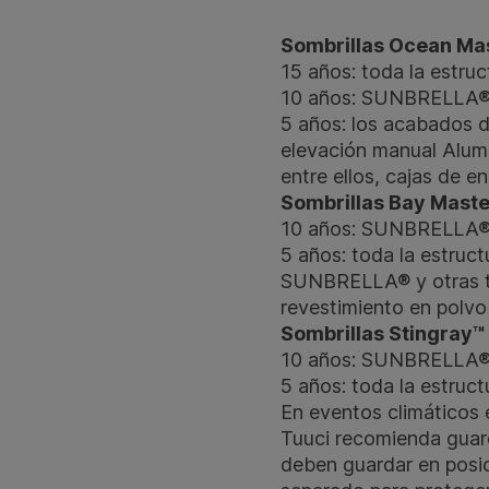
Sombrillas Ocean Mas
15 años: toda la estruc
10 años: SUNBRELLA®, 
5 años: los acabados de
elevación manual Alum
entre ellos, cajas de en
Sombrillas Bay Mast
10 años: SUNBRELLA® y 
5 años: toda la estruct
SUNBRELLA® y otras tela
revestimiento en polvo​​​​​​​
Sombrillas Stingray™
10 años: SUNBRELLA® y 
5 años: toda la estruct
En eventos climáticos 
Tuuci recomienda guard
deben guardar en posici