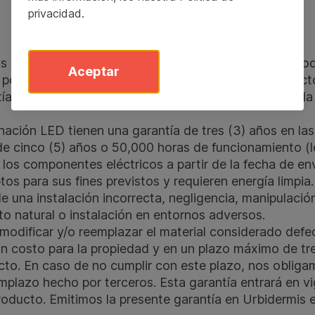
privacidad
.
as características de rendimiento y composición de to
Aceptar
por un período de tres años. La garantía cubre defect
tía excluye defectos causados por razones fuera de la
nación LED tienen una garantía de tres (3) años en las
e cinco (5) años o 50,000 horas de funcionamiento (l
 los componentes eléctricos a partir de la fecha de en
os para sus fines previstos y requieren energía limpia
e una instalación incorrecta, negligencia, manipulació
to natural o instalación en entornos adversos.
 modificar y/o reemplazar el material considerado de
ún costo para la propiedad y en un plazo máximo de tre
ecto. En caso de no cumplir con este plazo, nos obliga
mplazo hecho por terceros. Esta garantía entrará en vig
roducto. Emitimos la presente garantía en Urbidermis e