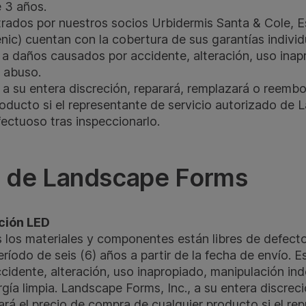
e 3 años.
trados por nuestros socios Urbidermis Santa & Cole, 
)​​​​​​​ cuentan con la cobertura de sus garantías individ
a a daños causados por accidente, alteración, uso ina
o abuso.
 a su entera discreción, reparará, remplazará o reembo
oducto si el representante de servicio autorizado de 
ectuoso tras inspeccionarlo.
n de Landscape Forms
ción LED
 los materiales y componentes están libres de defecto
íodo de seis (6) años a partir de la fecha de envío. Es
idente, alteración, uso inapropiado, manipulación ind
gía limpia. Landscape Forms, Inc., a su entera discreci
rá el precio de compra de cualquier producto si el rep