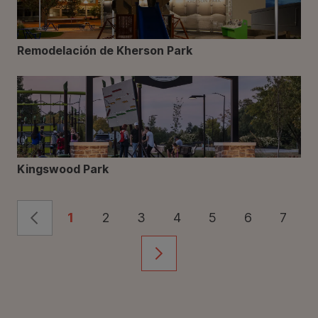
Remodelación de Kherson Park
Kingswood Park
1
2
3
4
5
6
7