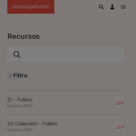
Saltar al contenido principal
Recursos
Filtro
21 - Folleto
Descarg
Folletos
(
PDF
)
35 Collection - Folleto
Descarg
Folletos
(
PDF
)