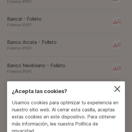
Descarg
Folletos
(
PDF
)
Bancal - Folleto
Descarg
Folletos
(
PDF
)
Banco Arcata - Folleto
Descarg
Folletos
(
PDF
)
Banco Neoliviano - Folleto
Descarg
Folletos
(
PDF
)
Banco Palisade - Folleto
¿Acepta las cookies?
Descarg
Folletos
(
PDF
)
Usamos cookies para optimizar tu experiencia en
nuestro sitio web. Al cerrar esta casilla, aceptas
Banco Towne Square - Folleto
estas cookies en este dispositivo. Para obtener
Descarg
Folletos
(
PDF
)
más información, lee nuestra
Política de
privacidad
.