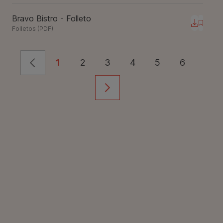
Bravo Bistro - Folleto
Descarg
Folletos
(
PDF
)
1
2
3
4
5
6