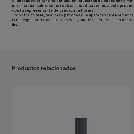
Si deseas solicitar una cotización, muestras de acabados y mat
información sobre cómo realizar
modificaciones
a este produc
con tu
representante de Landscape Forms
.
Todos los colores, texturas y patrones que aparecen representados 
Landscape Forms son aproximados y pueden diferir de las muestras
final.
Productos relacionados