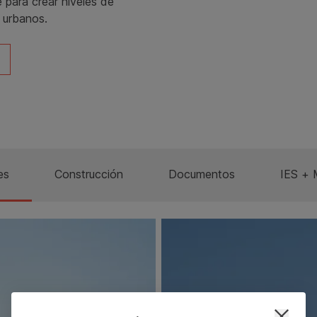
e para crear niveles de
y urbanos.
es
Construcción
Documentos
IES + 