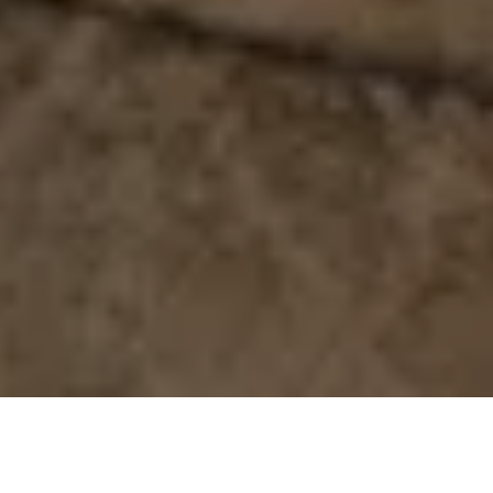
Iluminación
/
Bolardos + Luces para caminos
/
Luz de caminos Torres